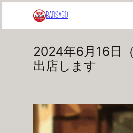
内
BARSAGO
容
を
ス
キ
2024年6月16日
ッ
プ
出店します