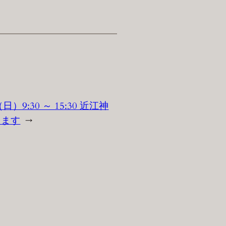
日）9:30 ～ 15:30 近江神
します
→