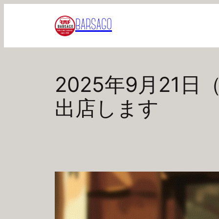
内
BARSAGO
容
を
ス
キ
2025年9月21日
ッ
プ
出店します