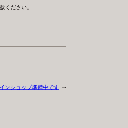
容赦ください。
インショップ準備中です
→