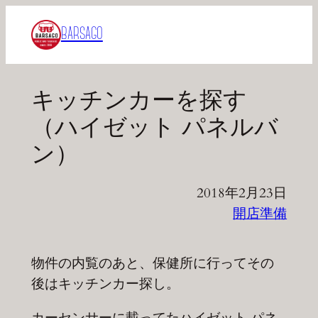
内
BARSAGO
容
を
ス
キッチンカーを探す
キ
ッ
（ハイゼット パネルバ
プ
ン）
2018年2月23日
開店準備
物件の内覧のあと、保健所に行ってその
後はキッチンカー探し。