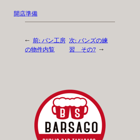
開店準備
←
前:
パン工房
次:
バンズの練
の物件内覧
習 その7
→