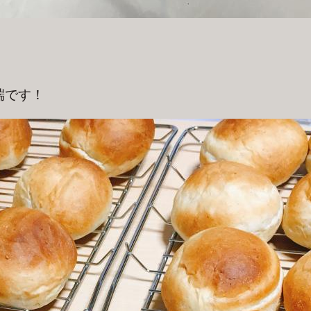
。
端です！