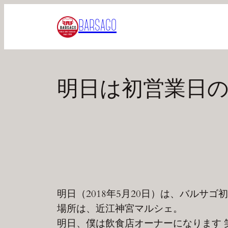
内
BARSAGO
容
を
ス
キ
明日は初営業日
ッ
プ
明日（2018年5月20日）は、バルサゴ
場所は、近江神宮マルシェ。
明日、僕は飲食店オーナーになります 