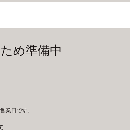
のため準備中
初営業日です。
笑