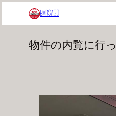
内
BARSAGO
容
を
ス
キ
物件の内覧に行
ッ
プ