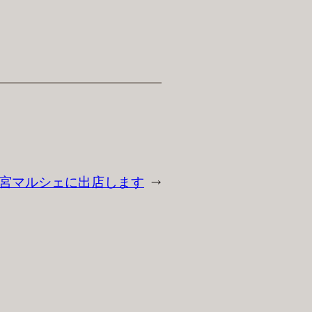
 近江神宮マルシェに出店します
→